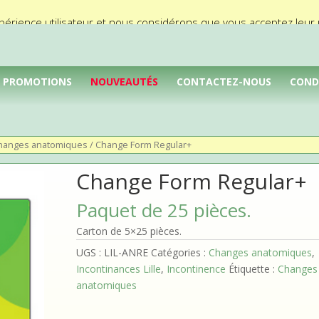
périence utilisateur et nous considérons que vous acceptez leur ut
PROMOTIONS
NOUVEAUTÉS
CONTACTEZ-NOUS
COND
hanges anatomiques
/ Change Form Regular+
Change Form Regular+
Paquet de 25 pièces.
Carton de 5×25 pièces.
UGS :
LIL-ANRE
Catégories :
Changes anatomiques
,
Incontinances Lille
,
Incontinence
Étiquette :
Changes
anatomiques