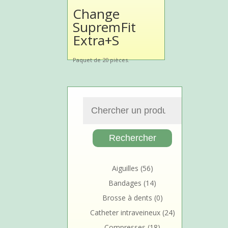
Change
SupremFit
Extra+S
Paquet de 20 pièces.
Aiguilles
(56)
Bandages
(14)
Brosse à dents
(0)
Catheter intraveineux
(24)
Compresses
(18)