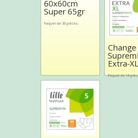
60x60cm
Super 65gr
Paquet de 30 pièces.
Change
Suprem
Extra-X
Paquet de 14 pièc