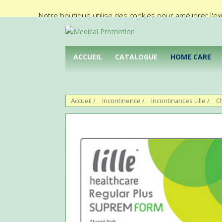
02/425.92.11
info@medical-promotion.be
Notre boutique utilise des cookies pour améliorer l'ex
ACCUEIL
CATALOGUE
HOME CARE
Accueil
/
Incontinence
/
Incontinances Lille
/
C