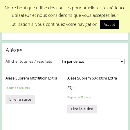
Menu
Notre boutique utilise des cookies pour améliorer l'expérience
utilisateur et nous considérons que vous acceptez leur
Medical Promotion
utilisation si vous continuez votre navigation.
Accept
Disposable Medical Materials
Alèzes
Afficher tous les 7 résultats
Alèze Suprem 60x180cm Extra
Alèze Suprem 60x40cm Extra
37gr
Paquet de 30 pièces.
Paquet de 35 pièces.
Lire la suite
Lire la suite