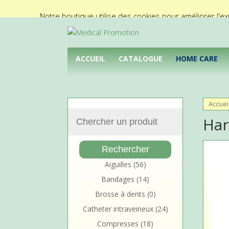
02/425.92.11
info@medical-promotion.be
Notre boutique utilise des cookies pour améliorer l'ex
ACCUEIL
CATALOGUE
HOME CARE
Accuei
Ha
Aiguilles
(56)
Bandages
(14)
Brosse à dents
(0)
Catheter intraveineux
(24)
Compresses
(18)