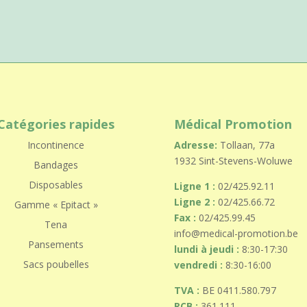
Catégories rapides
Médical Promotion
Incontinence
Adresse:
Tollaan, 77a
1932 Sint-Stevens-Woluwe
Bandages
Disposables
Ligne 1 :
02/425.92.11
Ligne 2 :
02/425.66.72
Gamme « Epitact »
Fax :
02/425.99.45
Tena
info@medical-promotion.be
Pansements
lundi à jeudi :
8:30-17:30
Sacs poubelles
vendredi :
8:30-16:00
TVA :
BE 0411.580.797
RCB :
361.111