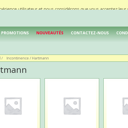
périence utilisateur et nous considérons que vous acceptez leur ut
PROMOTIONS
NOUVEAUTÉS
CONTACTEZ-NOUS
COND
l
/
Incontinence
/ Hartmann
rtmann