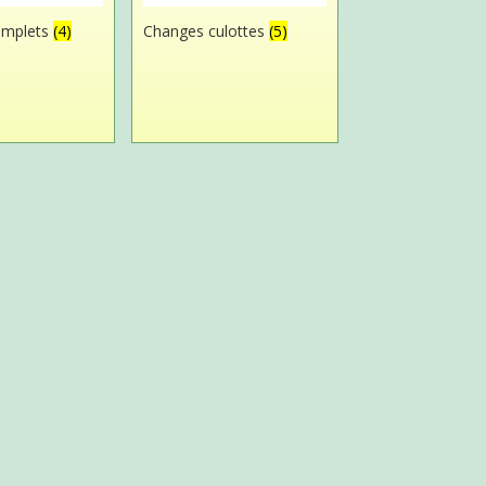
omplets
(4)
Changes culottes
(5)