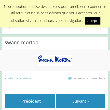
Menu
Notre boutique utilise des cookies pour améliorer l'expérience
utilisateur et nous considérons que vous acceptez leur
Medical Promotion
utilisation si vous continuez votre navigation.
Accept
Disposable Medical Materials
swann-morton
«
Retour à la Galerie
Laisser un commentaire
« Précédent
Suivant »