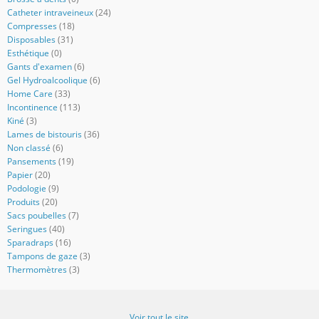
Catheter intraveineux
(24)
Compresses
(18)
Disposables
(31)
Esthétique
(0)
Gants d'examen
(6)
Gel Hydroalcoolique
(6)
Home Care
(33)
Incontinence
(113)
Kiné
(3)
Lames de bistouris
(36)
Non classé
(6)
Pansements
(19)
Papier
(20)
Podologie
(9)
Produits
(20)
Sacs poubelles
(7)
Seringues
(40)
Sparadraps
(16)
Tampons de gaze
(3)
Thermomètres
(3)
Voir tout le site