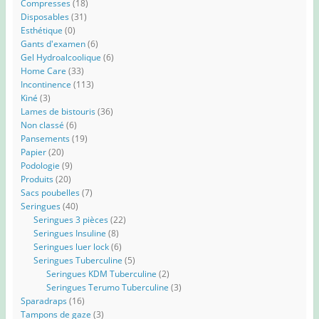
Compresses
(18)
Disposables
(31)
Esthétique
(0)
Gants d'examen
(6)
Gel Hydroalcoolique
(6)
Home Care
(33)
Incontinence
(113)
Kiné
(3)
Lames de bistouris
(36)
Non classé
(6)
Pansements
(19)
Papier
(20)
Podologie
(9)
Produits
(20)
Sacs poubelles
(7)
Seringues
(40)
Seringues 3 pièces
(22)
Seringues Insuline
(8)
Seringues luer lock
(6)
Seringues Tuberculine
(5)
Seringues KDM Tuberculine
(2)
Seringues Terumo Tuberculine
(3)
Sparadraps
(16)
Tampons de gaze
(3)