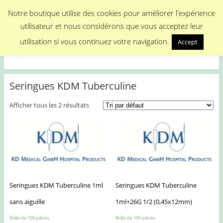
Menu
Notre boutique utilise des cookies pour améliorer l'expérience
utilisateur et nous considérons que vous acceptez leur
Medical Promotion
utilisation si vous continuez votre navigation.
Accept
Disposable Medical Materials
Seringues KDM Tuberculine
Afficher tous les 2 résultats
Seringues KDM Tuberculine 1ml
Seringues KDM Tuberculine
sans aiguille
1ml+26G 1/2 (0,45x12mm)
Boîte de 100 pièces.
Boîte de 100 pièces.