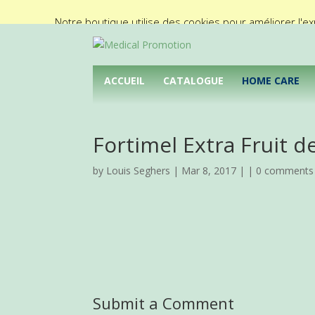
02/425.92.11
info@medical-promotion.be
Notre boutique utilise des cookies pour améliorer l'ex
ACCUEIL
CATALOGUE
HOME CARE
Fortimel Extra Fruit de
by
Louis Seghers
| Mar 8, 2017 | |
0 comments
Submit a Comment