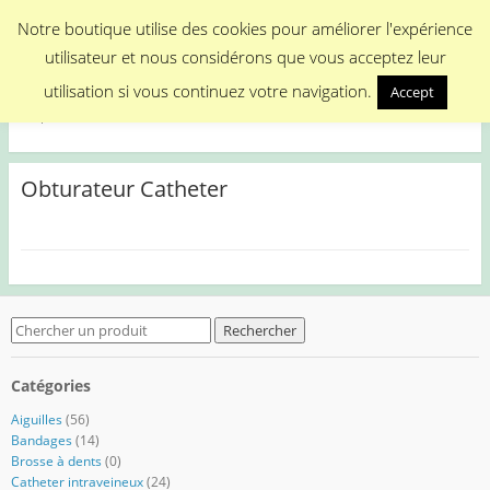
Menu
Notre boutique utilise des cookies pour améliorer l'expérience
utilisateur et nous considérons que vous acceptez leur
Medical Promotion
utilisation si vous continuez votre navigation.
Accept
Disposable Medical Materials
Obturateur Catheter
Search
for:
Catégories
Aiguilles
(56)
Bandages
(14)
Brosse à dents
(0)
Catheter intraveineux
(24)