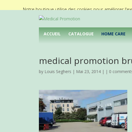
02/425.92.11
info@medical-promotion.be
Notre boutique utilise des cookies pour améliorer l'ex
ACCUEIL
CATALOGUE
HOME CARE
medical promotion br
by
Louis Seghers
| Mai 23, 2014 | |
0 comment