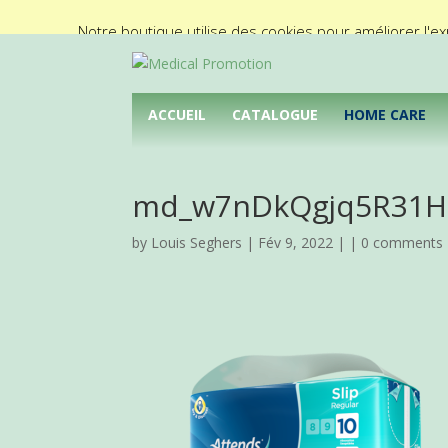
02/425.92.11
info@medical-promotion.be
Notre boutique utilise des cookies pour améliorer l'ex
ACCUEIL
CATALOGUE
HOME CARE
md_w7nDkQgjq5R31H
by
Louis Seghers
| Fév 9, 2022 | |
0 comments