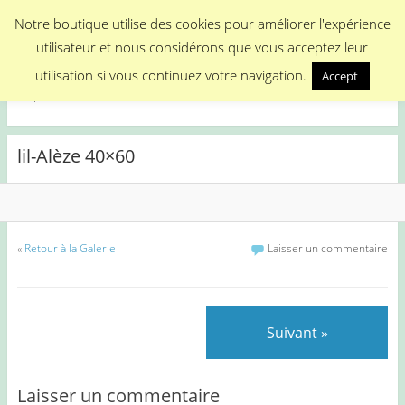
Menu
Notre boutique utilise des cookies pour améliorer l'expérience
utilisateur et nous considérons que vous acceptez leur
Medical Promotion
utilisation si vous continuez votre navigation.
Accept
Disposable Medical Materials
lil-Alèze 40×60
«
Retour à la Galerie
Laisser un commentaire
Suivant »
Laisser un commentaire