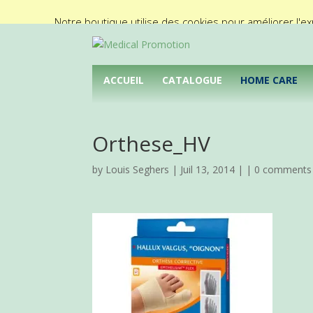
02/425.92.11
info@medical-promotion.be
Notre boutique utilise des cookies pour améliorer l'ex
ACCUEIL
CATALOGUE
HOME CARE
Orthese_HV
by
Louis Seghers
| Juil 13, 2014 | |
0 comments