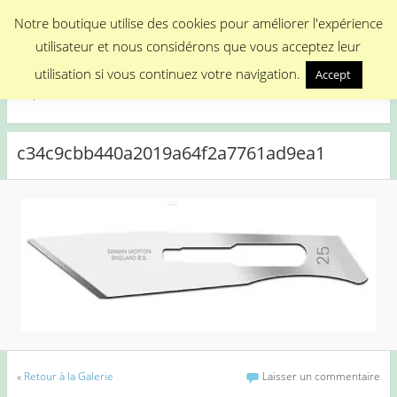
Menu
Notre boutique utilise des cookies pour améliorer l'expérience
utilisateur et nous considérons que vous acceptez leur
Medical Promotion
utilisation si vous continuez votre navigation.
Accept
Disposable Medical Materials
c34c9cbb440a2019a64f2a7761ad9ea1
«
Retour à la Galerie
Laisser un commentaire