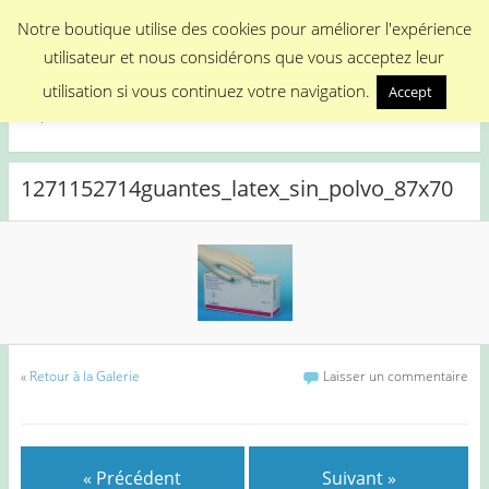
Menu
Notre boutique utilise des cookies pour améliorer l'expérience
utilisateur et nous considérons que vous acceptez leur
Medical Promotion
utilisation si vous continuez votre navigation.
Accept
Disposable Medical Materials
1271152714guantes_latex_sin_polvo_87x70
«
Retour à la Galerie
Laisser un commentaire
« Précédent
Suivant »