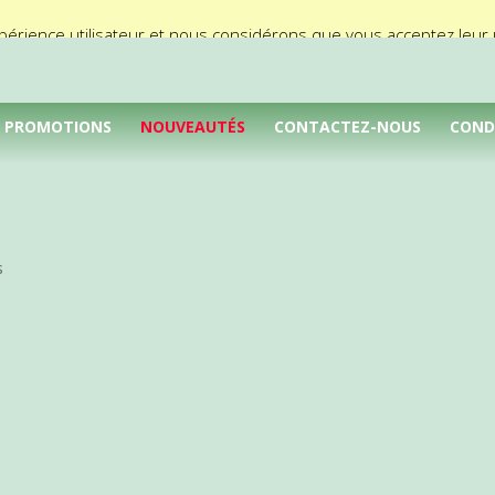
périence utilisateur et nous considérons que vous acceptez leur ut
PROMOTIONS
NOUVEAUTÉS
CONTACTEZ-NOUS
COND
s