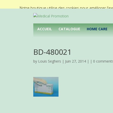
02/425.92.11
info@medical-promotion.be
Notre boutique utilise des cookies pour améliorer l'ex
ACCUEIL
CATALOGUE
HOME CARE
BD-480021
by
Louis Seghers
| Juin 27, 2014 | |
0 comment