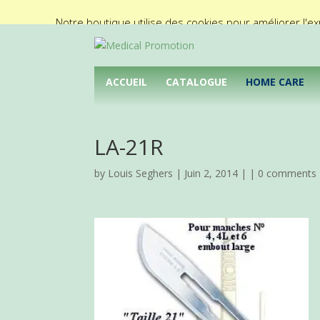
02/425.92.11
info@medical-promotion.be
Notre boutique utilise des cookies pour améliorer l'ex
ACCUEIL
CATALOGUE
HOME CARE
LA-21R
by
Louis Seghers
| Juin 2, 2014 | |
0 comments