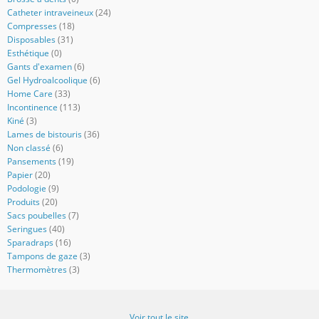
Catheter intraveineux
(24)
Compresses
(18)
Disposables
(31)
Esthétique
(0)
Gants d'examen
(6)
Gel Hydroalcoolique
(6)
Home Care
(33)
Incontinence
(113)
Kiné
(3)
Lames de bistouris
(36)
Non classé
(6)
Pansements
(19)
Papier
(20)
Podologie
(9)
Produits
(20)
Sacs poubelles
(7)
Seringues
(40)
Sparadraps
(16)
Tampons de gaze
(3)
Thermomètres
(3)
Voir tout le site