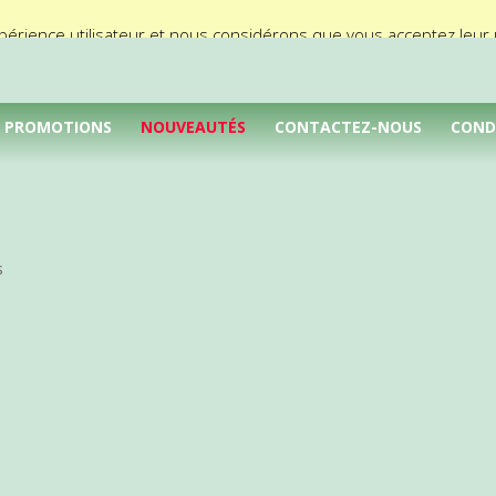
périence utilisateur et nous considérons que vous acceptez leur ut
PROMOTIONS
NOUVEAUTÉS
CONTACTEZ-NOUS
COND
s