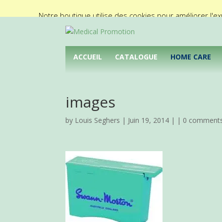
02/425.92.11
info@medical-promotion.be
Notre boutique utilise des cookies pour améliorer l'ex
ACCUEIL
CATALOGUE
HOME CARE
images
by
Louis Seghers
| Juin 19, 2014 | |
0 comment