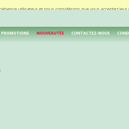
périence utilisateur et nous considérons que vous acceptez leur ut
PROMOTIONS
NOUVEAUTÉS
CONTACTEZ-NOUS
COND
s