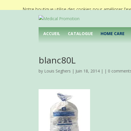
02/425.92.11
info@medical-promotion.be
Notre boutique utilise des cookies pour améliorer l'ex
ACCUEIL
CATALOGUE
HOME CARE
blanc80L
by
Louis Seghers
| Juin 18, 2014 | |
0 comment