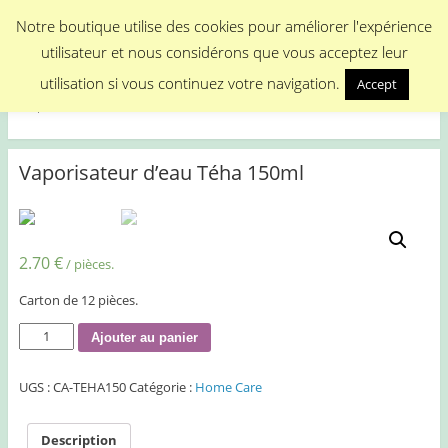
Menu
Notre boutique utilise des cookies pour améliorer l'expérience
utilisateur et nous considérons que vous acceptez leur
Medical Promotion
utilisation si vous continuez votre navigation.
Accept
Disposable Medical Materials
Vaporisateur d’eau Téha 150ml
2.70
€
/ pièces.
Carton de 12 pièces.
quantité
Ajouter au panier
de
Vaporisateur
UGS :
CA-TEHA150
Catégorie :
Home Care
d'eau
Téha
150ml
Description