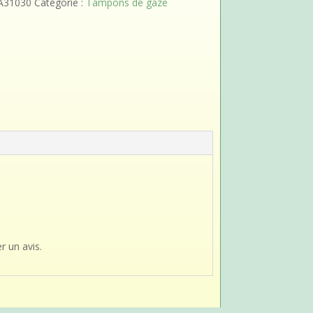
A31030
Catégorie :
Tampons de gaze
r un avis.