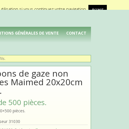
A propos de Médical Promotion
ilisation si vous continuez votre navigation.
Accept
ITIONS GÉNÉRALES DE VENTE
CONTACT
ls.
ons de gaze non
iles Maimed 20x20cm
.
de 500 pièces.
0×500 pièces.
sseur 31030