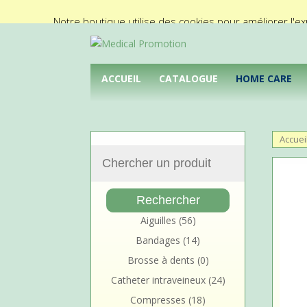
02/425.92.11
info@medical-promotion.be
Notre boutique utilise des cookies pour améliorer l'ex
ACCUEIL
CATALOGUE
HOME CARE
Accuei
Aiguilles
(56)
Bandages
(14)
Brosse à dents
(0)
Catheter intraveineux
(24)
Compresses
(18)