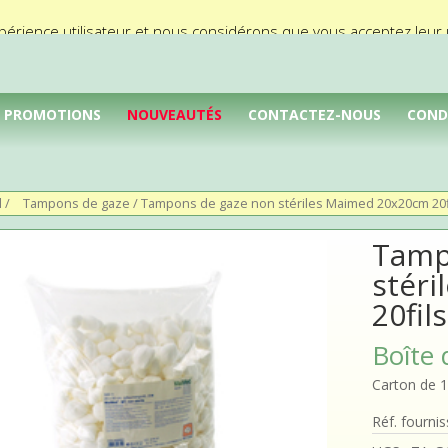
périence utilisateur et nous considérons que vous acceptez leur ut
PROMOTIONS
NOUVEAUTÉS
CONTACTEZ-NOUS
COND
l
/
Tampons de gaze
/ Tampons de gaze non stériles Maimed 20x20cm 20fi
Tamp
stér
20fils
Boîte 
Carton de 1
Réf. fourni