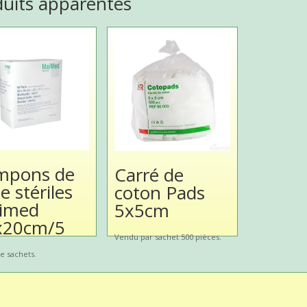
duits apparentés
mpons de
Carré de
e stériles
coton Pads
imed
5x5cm
x20cm/5
Vendu par sachet 500 pièces.
e sachets.