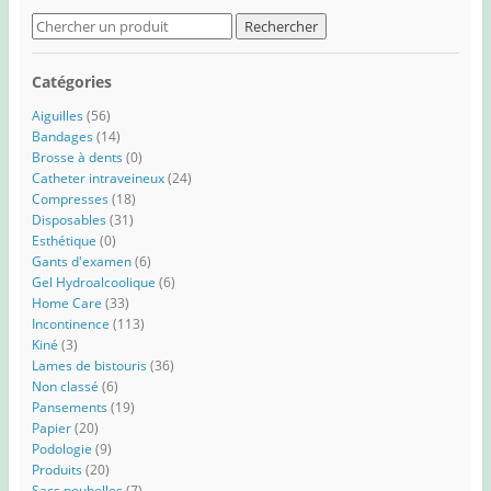
Search
for:
Catégories
Aiguilles
(56)
Bandages
(14)
Brosse à dents
(0)
Catheter intraveineux
(24)
Compresses
(18)
Disposables
(31)
Esthétique
(0)
Gants d'examen
(6)
Gel Hydroalcoolique
(6)
Home Care
(33)
Incontinence
(113)
Kiné
(3)
Lames de bistouris
(36)
Non classé
(6)
Pansements
(19)
Papier
(20)
Podologie
(9)
Produits
(20)
Sacs poubelles
(7)