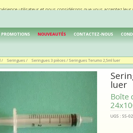
périence utilisateur et nous considérons que vous acceptez leur ut
PROMOTIONS
NOUVEAUTÉS
CONTACTEZ-NOUS
COND
l
/
Seringues
/
Seringues 3 pièces
/ Seringues Terumo 2,5ml luer
Seri
luer
Boîte 
24x10
UGS :
SS-0