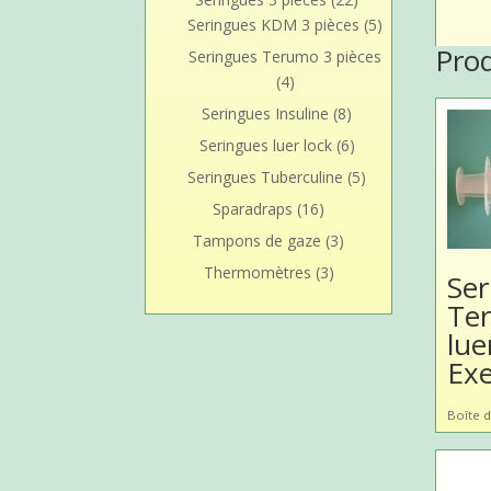
Seringues KDM 3 pièces
(5)
Pro
Seringues Terumo 3 pièces
(4)
Seringues Insuline
(8)
Seringues luer lock
(6)
Seringues Tuberculine
(5)
Sparadraps
(16)
Tampons de gaze
(3)
Thermomètres
(3)
Ser
Te
lue
Exe
Boîte d