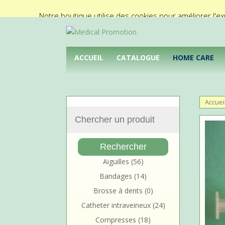
02/425.92.11
info@medical-promotion.be
Notre boutique utilise des cookies pour améliorer l'ex
ACCUEIL
CATALOGUE
HOME CARE
Accuei
Aiguilles
(56)
Bandages
(14)
Brosse à dents
(0)
Catheter intraveineux
(24)
Compresses
(18)