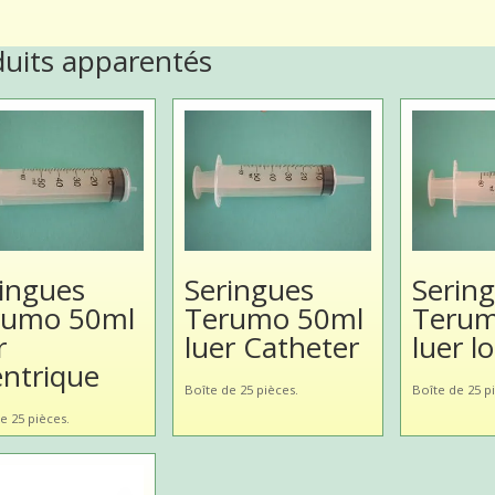
duits apparentés
ingues
Seringues
Serin
rumo 50ml
Terumo 50ml
Terum
r
luer Catheter
luer l
ntrique
Boîte de 25 pièces.
Boîte de 25 p
e 25 pièces.