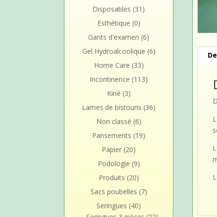
Disposables
(31)
Esthétique
(0)
Gants d'examen
(6)
Gel Hydroalcoolique
(6)
De
Home Care
(33)
Incontinence
(113)
Kiné
(3)
D
Lames de bistouris
(36)
L
Non classé
(6)
s
Pansements
(19)
L
Papier
(20)
m
Podologie
(9)
L
Produits
(20)
Sacs poubelles
(7)
Seringues
(40)
Seringues 3 pièces
(22)