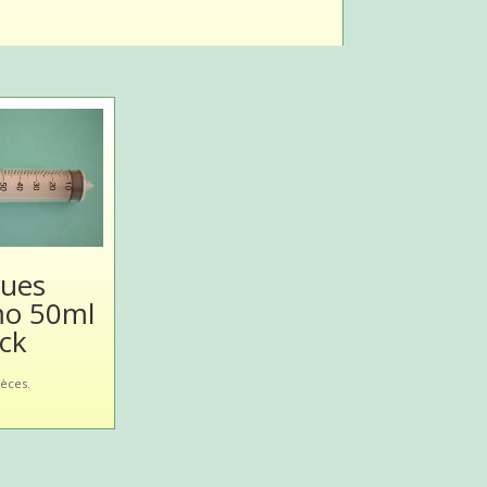
gues
o 50ml
ock
ièces.