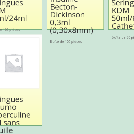
ingues
Serin
Becton-
M
KDM
Dickinson
ml/24ml
50ml/
0,3ml
Cathe
(0,30x8mm)
e 100 pièces.
Boîte de 30 p
Boîte de 100 pièces.
ingues
rumo
erculine
 sans
uille