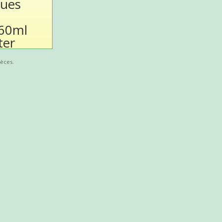
gues
60ml
ter
ièces.