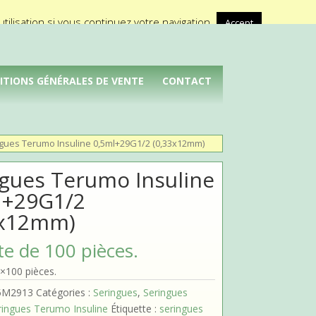
A propos de Médical Promotion
ilisation si vous continuez votre navigation.
Accept
ITIONS GÉNÉRALES DE VENTE
CONTACT
ngues Terumo Insuline 0,5ml+29G1/2 (0,33x12mm)
ngues Terumo Insuline
l+29G1/2
3x12mm)
te de 100 pièces.
×100 pièces.
5M2913
Catégories :
Seringues
,
Seringues
ringues Terumo Insuline
Étiquette :
seringues