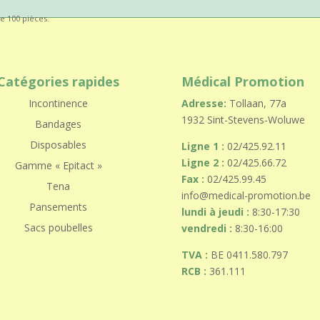
e 100 pièces.
Catégories rapides
Médical Promotion
Incontinence
Adresse:
Tollaan, 77a
1932 Sint-Stevens-Woluwe
Bandages
Disposables
Ligne 1 :
02/425.92.11
Ligne 2 :
02/425.66.72
Gamme « Epitact »
Fax :
02/425.99.45
Tena
info@medical-promotion.be
Pansements
lundi à jeudi :
8:30-17:30
Sacs poubelles
vendredi :
8:30-16:00
TVA :
BE 0411.580.797
RCB :
361.111