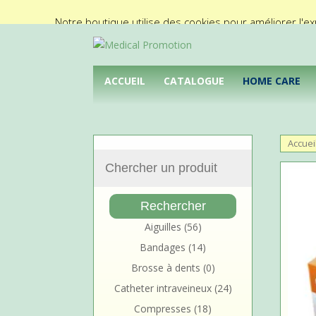
02/425.92.11
info@medical-promotion.be
Notre boutique utilise des cookies pour améliorer l'ex
ACCUEIL
CATALOGUE
HOME CARE
Accuei
Aiguilles
(56)
Bandages
(14)
Brosse à dents
(0)
Catheter intraveineux
(24)
Compresses
(18)