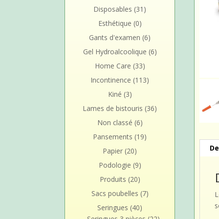
Disposables
(31)
Esthétique
(0)
Gants d'examen
(6)
Gel Hydroalcoolique
(6)
Home Care
(33)
Incontinence
(113)
Kiné
(3)
Lames de bistouris
(36)
Non classé
(6)
Pansements
(19)
De
Papier
(20)
Podologie
(9)
Produits
(20)
Sacs poubelles
(7)
L
s
Seringues
(40)
Seringues 3 pièces
(22)