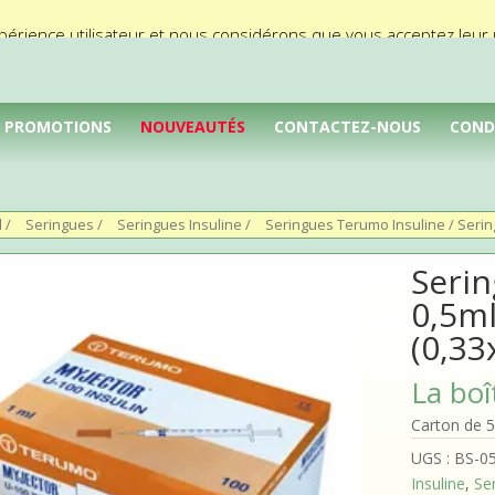
périence utilisateur et nous considérons que vous acceptez leur ut
PROMOTIONS
NOUVEAUTÉS
CONTACTEZ-NOUS
COND
l
/
Seringues
/
Seringues Insuline
/
Seringues Terumo Insuline
/ Seri
Seri
0,5m
(0,3
La boî
Carton de 5
UGS :
BS-0
Insuline
,
Se