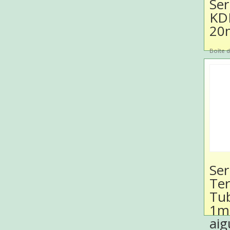
Ser
KD
20
Boîte d
Ser
Te
Tub
1ml
aig