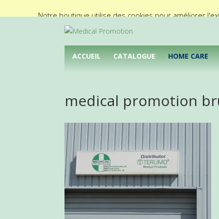
02/425.92.11
info@medical-promotion.be
Notre boutique utilise des cookies pour améliorer l'ex
ACCUEIL
CATALOGUE
HOME CARE
medical promotion br