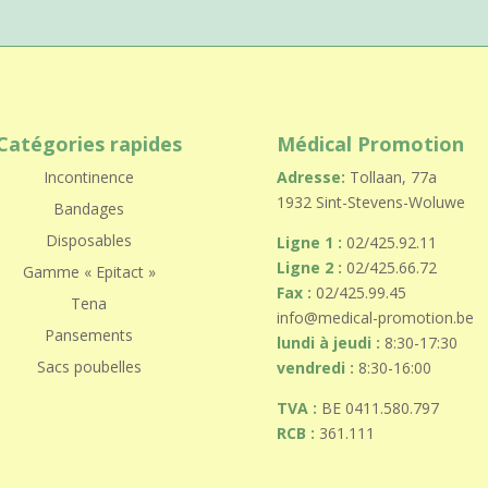
Catégories rapides
Médical Promotion
Incontinence
Adresse:
Tollaan, 77a
1932 Sint-Stevens-Woluwe
Bandages
Disposables
Ligne 1 :
02/425.92.11
Ligne 2 :
02/425.66.72
Gamme « Epitact »
Fax :
02/425.99.45
Tena
info@medical-promotion.be
Pansements
lundi à jeudi :
8:30-17:30
Sacs poubelles
vendredi :
8:30-16:00
TVA :
BE 0411.580.797
RCB :
361.111